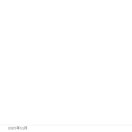
教育
新規定住者促進
未分類
生活コミュニティ
農村RMO
農業活性化
都市農村交流
黒瀬谷地区活性化プラン推進委員会
アーカイブ
2026年3月
2025年12月
2025年11月