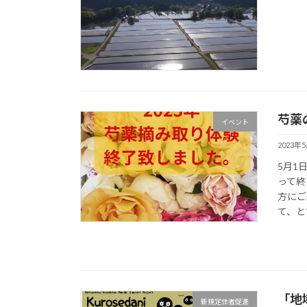
芍薬
イベント
2023年
5月1
って終
方にご
て、とて
「地
新規定住者促進