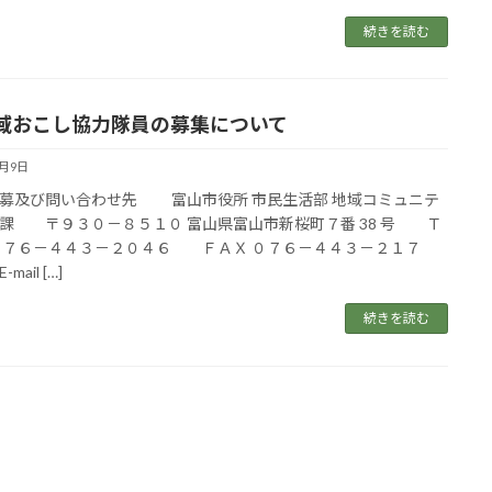
続きを読む
おこし協力隊員の募集について
5月9日
及び問い合わせ先 富山市役所 市民生活部 地域コミュニテ
課 〒９３０－８５１０ 富山県富山市新桜町７番 38 号 Ｔ
０７６－４４３－２０４６ ＦＡＸ ０７６－４４３－２１７
ail […]
続きを読む