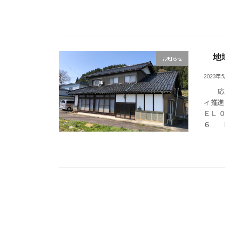
地域
お知らせ
2023年
応募
ィ推進
ＥＬ 
６ E-m