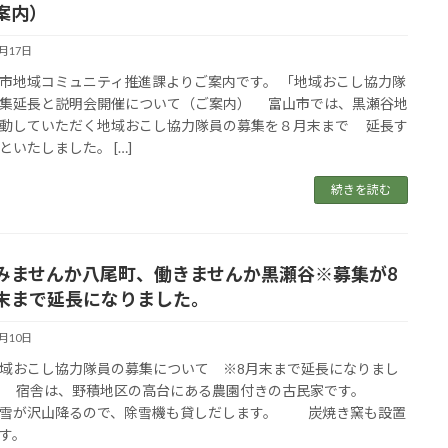
案内）
5月17日
地域コミュニティ推進課よりご案内です。 「地域おこし協力隊
集延長と説明会開催について（ご案内） 富山市では、黒瀬谷地
動していただく地域おこし協力隊員の募集を８月末まで 延長す
といたしました。 […]
続きを読む
ませんか八尾町、働きませんか黒瀬谷※募集が8
末まで延長になりました。
5月10日
おこし協力隊員の募集について ※8月末まで延長になりまし
 宿舎は、野積地区の高台にある農園付きの古民家です。
雪が沢山降るので、除雪機も貸しだします。 炭焼き窯も設置
す。