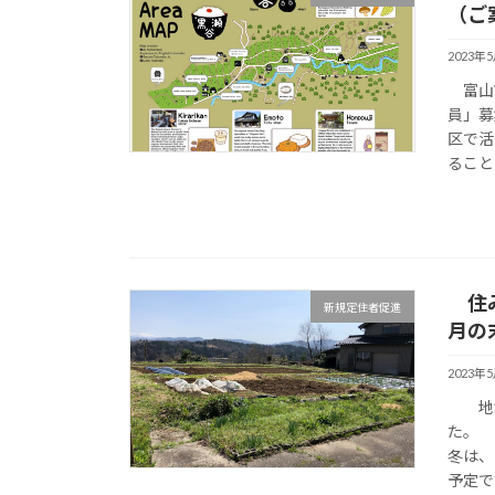
（ご
2023年
富山市
員」募
区で活
ること
住み
新規定住者促進
月の
2023年
地域
た。
冬は、
予定で