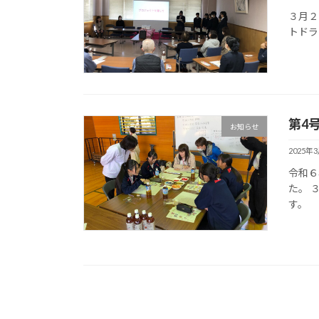
３月２
トドラ
第4
お知らせ
2025年
令和６
た。 
す。