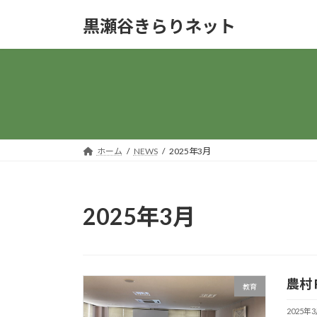
コ
ナ
黒瀬谷きらりネット
ン
ビ
テ
ゲ
ン
ー
ツ
シ
へ
ョ
ス
ン
キ
に
ッ
移
ホーム
NEWS
2025年3月
プ
動
2025年3月
農村
教育
2025年