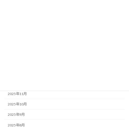
生活コミュニティ
農村RMO
農業活性化
都市農村交流
黒瀬谷地区活性化プラン推進委員会
アーカイブ
2026年3月
2025年12月
2025年11月
2025年10月
2025年9月
2025年8月