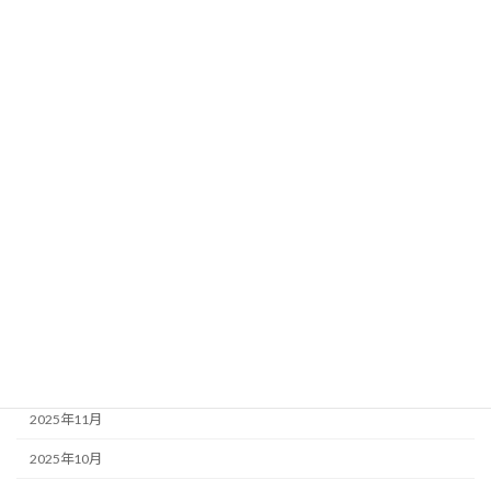
未分類
生活コミュニティ
農村RMO
農業活性化
都市農村交流
黒瀬谷地区活性化プラン推進委員会
アーカイブ
2026年3月
2025年12月
2025年11月
2025年10月