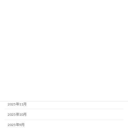
未分類
生活コミュニティ
農村RMO
農業活性化
都市農村交流
黒瀬谷地区活性化プラン推進委員会
アーカイブ
2026年3月
2025年12月
2025年11月
2025年10月
2025年9月